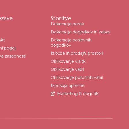
ezave
Storitve
Dekoracija porok
Dekoracija dogodkov in zabav
akt
Dekoracija poslovnih
dogodkov
ni pogoji
Izložbe in prodajni prostori
ika zasebnosti
Oblikovanje vizitk
Oblikovanje vabil
Oblikovanje poročnih vabil
Izposoja opreme
Marketing & dogodki