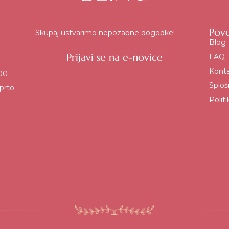
Pov
Skupaj ustvarimo nepozabne dogodke!
Blog
Prijavi se na e-novice
FAQ
Kont
:00
Sploš
prto
Polit