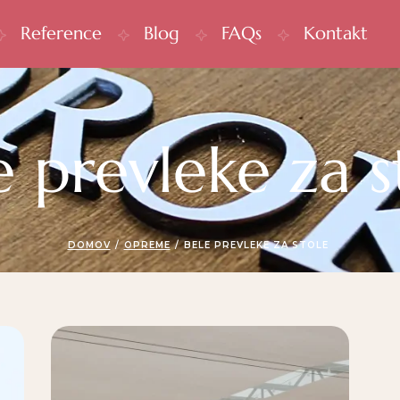
Reference
Blog
FAQs
Kontakt
e prevleke za s
DOMOV
/
OPREME
/
BELE PREVLEKE ZA STOLE