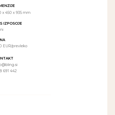
MENZIJE
0 x 450 x 935 mm
S IZPOSOJE
dni
ENA
60 EUR/prevleko
ONTAKT
fo@bling.si
8 691 442