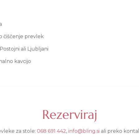
a
o čiščenje prevlek
stojni ali Ljubljani
malno kavcijo
Rezerviraj
evleke za stole:
068 691 442
,
info@bling.si
ali preko konta