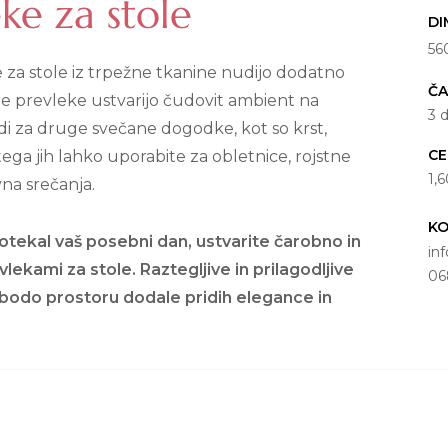
ke za stole
DI
56
za stole iz trpežne tkanine nudijo dodatno
ČA
ele prevleke ustvarijo čudovit ambient na
3 
i za druge svečane dogodke, kot so krst,
C
 tega jih lahko uporabite za obletnice, rojstne
1,
na srečanja.
K
otekal vaš posebni dan, ustvarite čarobno in
in
lekami za stole. Raztegljive in prilagodljive
06
, bodo prostoru dodale pridih elegance in