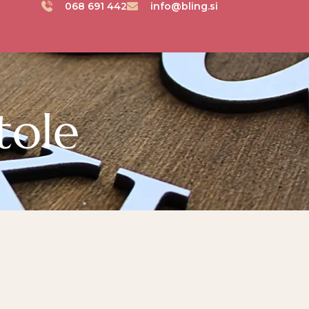
068 691 442
info@bling.si
tole