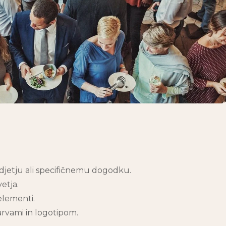
djetju ali specifičnemu dogodku.
etja.
elementi.
arvami in logotipom.