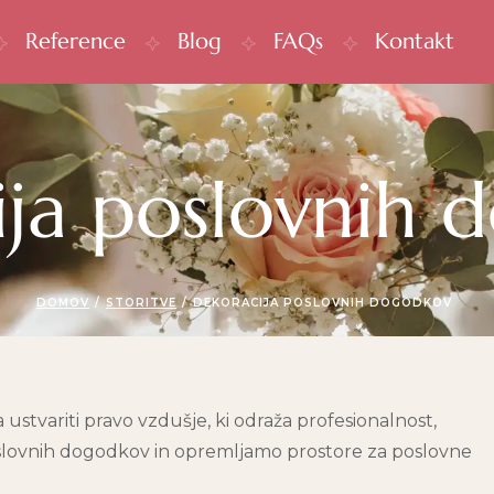
Reference
Blog
FAQs
Kontakt
ija poslovnih 
DOMOV
/
STORITVE
/
DEKORACIJA POSLOVNIH DOGODKOV
tvariti pravo vzdušje, ki odraža profesionalnost,
oslovnih dogodkov
in opremljamo
prostore za poslovne