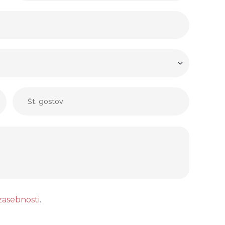
 zasebnosti
.