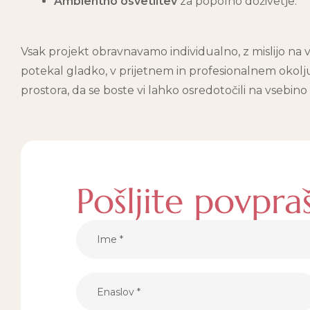
Ambientno osvetlitev
za popolno doživetje.
Vsak projekt obravnavamo individualno, z mislijo na v
potekal gladko, v prijetnem in profesionalnem okolj
prostora, da se boste vi lahko osredotočili na vsebi
Pošljite povpra