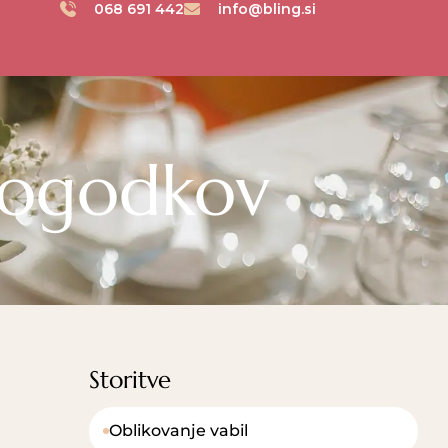
068 691 442
info@bling.si
dogodkov
Storitve
Oblikovanje vabil