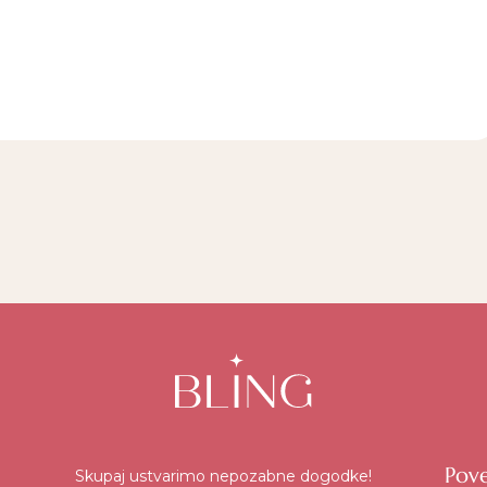
Pov
Skupaj ustvarimo nepozabne dogodke!